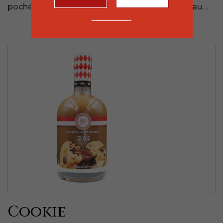
pochée, à la fois très fraiche et texturée grâce au…
Cookie