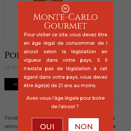
Monte-Carlo
Gourmet
Pour visiter ce site, vous devez être
en âge légal de consommer de l
alcool selon la législation en
Poire Belle-Hélène
vigueur dans votre pays. S il
29,50
€
n’existe pas de législation à cet
égard dans votre pays, vous devez
AJOUTER AU PANIER
être âgé(e) de 21 ans au moins.
Avez-vous l’âge légale pour boire
de l’alcool ?
Forcément la plus belle ! À la dégustation vous
OUI
NON
retrouverez cette délicieuse sensation de poire